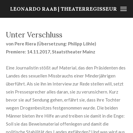
Zum
LEONARDO RAAB | THEATERREGISSEUR
Hauptinhalt
springen
Unter Verschluss
von Pere Riera (Übersetzung: Philipp Löhle)
Premiere: 14.11.2017, Staatstheater Mainz
Eine Journalistin stößt auf Material, das den Präsidenten des
Landes des sexuellen Missbrauchs einer Minderjährigen
überführt. Als sie ihn im Interview zur Rede stellen will, setzt
sein Pressesprecher alles daran, sie zu verunsichern. Kurz
bevor sie auf Sendung gehen, erfährt sie, dass ihre Tochter
wegen Drogenbesitzes festgenommen wurde. Die beiden
Männer bieten ihre Hilfe an und treiben sie damit in die Enge:
Soll sie das Beweismaterial offenlegen und damit die
politische Stabilität des Landes gefährden? Und was wird aus